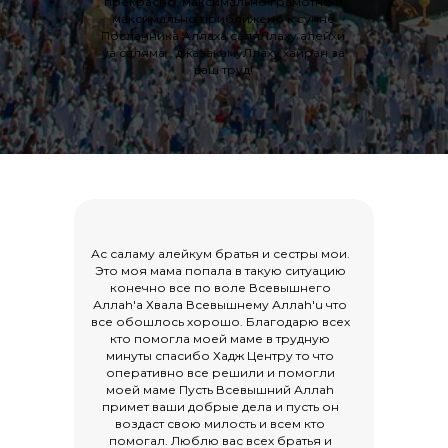
прекрасно, максимально грамотно и
максимально приближено к сунне
Посланника Аллаха саляЛлаху алейхи
уа саляма… джазакамуЛлаху хайран за
ваш труд!
Ас саламу алейкум братья и сестры мои.
Это моя мама попала в такую ситуацию
конечно все по воле Всевышнего
Аллаh'a Хвала Всевышнему Аллаh'u что
все обошлось хорошо. Благодарю всех
кто помогла моей маме в трудную
минуты спасибо Хадж Центру то что
оперативно все решили и помогли
моей маме Пусть Всевышний Аллаh
примет ваши добрые дела и пусть он
воздаст свою милость и всем кто
помогал. Люблю вас всех братья и