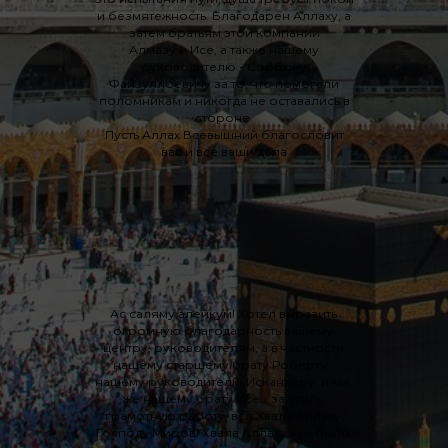
и безмятежность. Благодарен Аллаху, а
затем братьям этой компании
Алмазу и Исе, а также нашему
руководителю - Сорбону
Файзуллоевичу за то, что помогали
поломникам и никогда не оставались в
стороне.
Пусть Аллах Всевышний благословит
вас и все ваши дела
Ас саляму алейкум! Хотел выразить
огромную благодарность вашему
центру, руководителям, а в частности
нашему старшему брату Роберту ,
нашему руководителю Искандеру, и так
же нашему брату Исе… за столь
грамотную работу, вся Хвала Аллаху
Господу Миров! Хвала Аллаху все было